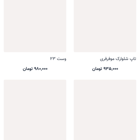
تاپ شلوارک موفرفری
وست 23
935,000 تومان
980,000 تومان