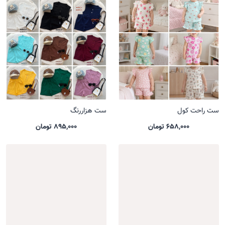
ست راحت کول
ست هزاررنگ
658,000 تومان
895,000 تومان