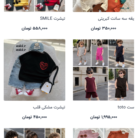
یقه سه سانت کبریتی
تیشرت SMILE
350,000 تومان
558,000 تومان
ست toto
تیشرت مشکی قلب
1,995,000 تومان
450,000 تومان