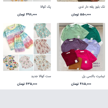
تک بلوز یقه دار تدی
پک کوالا
550,000 تومان
498,000 تومان
تیشرت باکسی یل
ست کوالا جدید
485,000 تومان
635,000 تومان