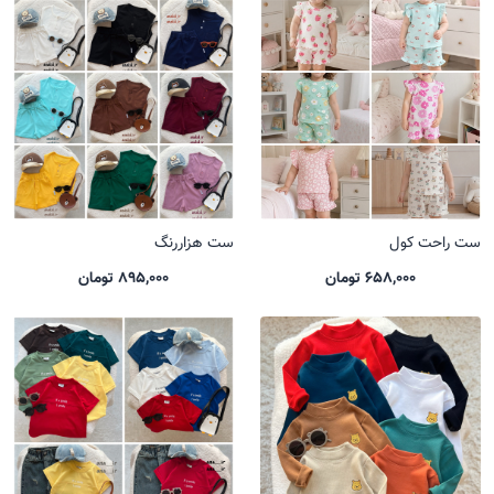
ست راحت کول
ست هزاررنگ
658,000 تومان
895,000 تومان