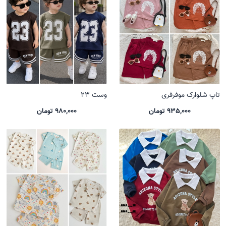
تاپ شلوارک موفرفری
وست 23
935,000 تومان
980,000 تومان