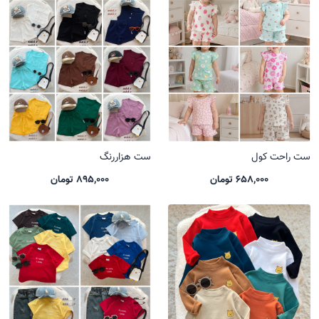
ست راحت کول
ست هزاررنگ
658,000 تومان
895,000 تومان