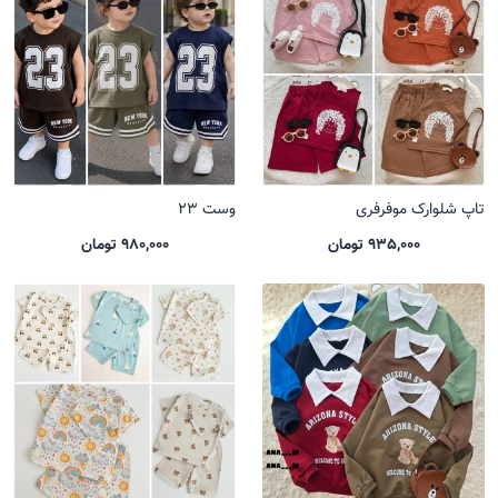
تاپ شلوارک موفرفری
وست 23
935,000 تومان
980,000 تومان