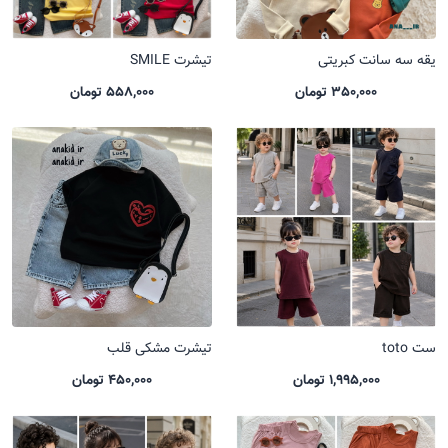
یقه سه سانت کبریتی
تیشرت SMILE
350,000 تومان
558,000 تومان
ست toto
تیشرت مشکی قلب
1,995,000 تومان
450,000 تومان