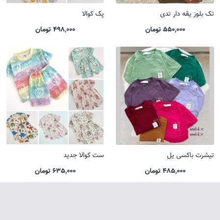
تک بلوز یقه دار تدی
پک کوالا
550,000 تومان
498,000 تومان
تیشرت باکسی یل
ست کوالا جدید
485,000 تومان
635,000 تومان