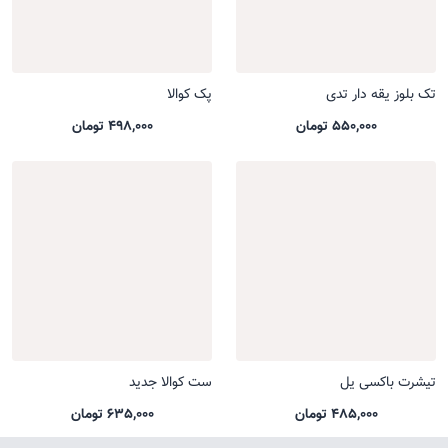
تک بلوز یقه دار تدی
پک کوالا
550,000 تومان
498,000 تومان
تیشرت باکسی یل
ست کوالا جدید
485,000 تومان
635,000 تومان