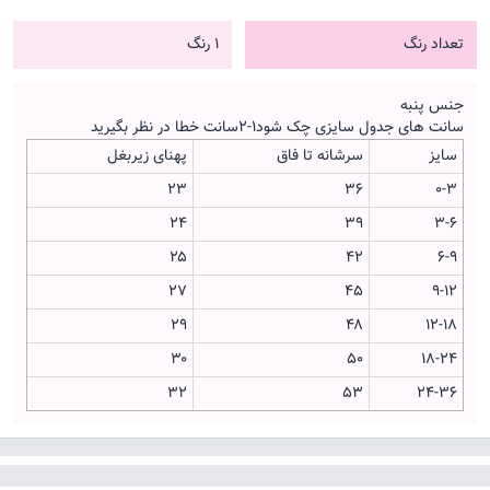
تعداد رنگ
1 رنگ
جنس پنبه
سانت های جدول سایزی چک شود۱-۲سانت خطا در نظر بگیرید
سایز
سرشانه تا فاق
پهنای زیربغل
۲۳
۳۶
۰-۳
۲۴
۳۹
۳-۶
۲۵
۴۲
۶-۹
۲۷
۴۵
۹-۱۲
۲۹
۴۸
۱۲-۱۸
۳۰
۵۰
۱۸-۲۴
۳۲
۵۳
۲۴-۳۶