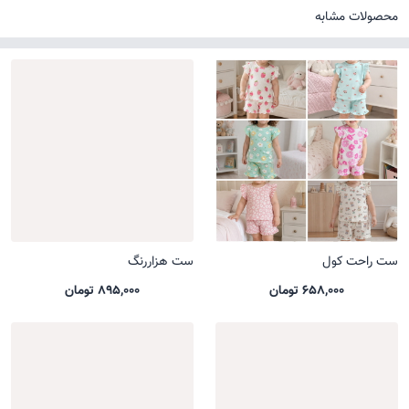
محصولات مشابه
ست راحت کول
ست هزاررنگ
658,000 تومان
895,000 تومان