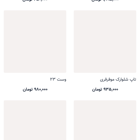
تاپ شلوارک موفرفری
وست 23
935,000 تومان
980,000 تومان