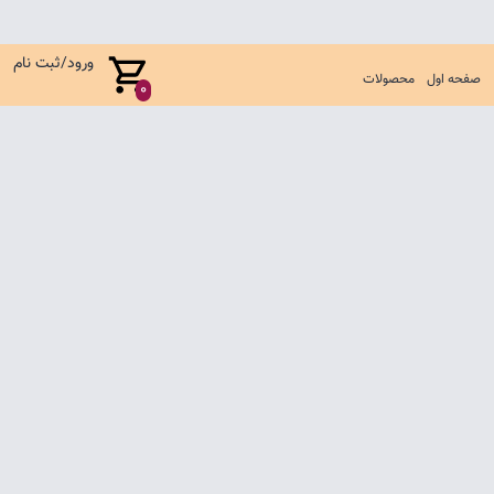
ورود/ثبت نام
صفحه اول
محصولات
0
صفحه اول
شرایط تعویض و مرجوع
سوالات متداول
تماس با ما
تمامی حقوق متعلق به فروشگاه لباس بچگانه آناکید می باشد