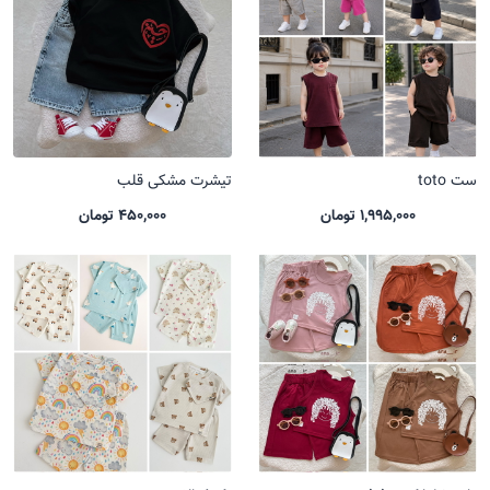
ست toto
تیشرت مشکی قلب
1,995,000 تومان
450,000 تومان