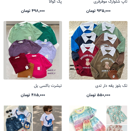
تاپ شلوارک موفرفری
پک کوالا
935,000 تومان
498,000 تومان
تک بلوز یقه دار تدی
تیشرت باکسی یل
550,000 تومان
485,000 تومان