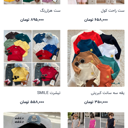
ست راحت کول
ست هزاررنگ
658,000 تومان
895,000 تومان
یقه سه سانت کبریتی
تیشرت SMILE
350,000 تومان
558,000 تومان