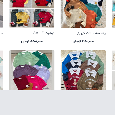
یقه سه سانت کبریتی
تیشرت SMILE
ست 
350,000 تومان
558,000 تومان
تک بلوز یقه دار تدی
تیشرت باکسی یل
ست
550,000 تومان
485,000 تومان