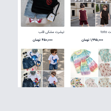
toto
تیشرت مشکی قلب
1,995,000 تومان
450,000 تومان
 کوالا جدید
ست شلوارک جین کارتونی
635,000 تومان
1,650,000 تومان