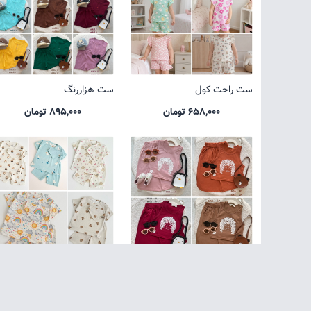
ست راحت کول
ست هزاررنگ
658,000 تومان
895,000 تومان
تاپ شلوارک موفرفری
پک کوالا
935,000 تومان
498,000 تومان