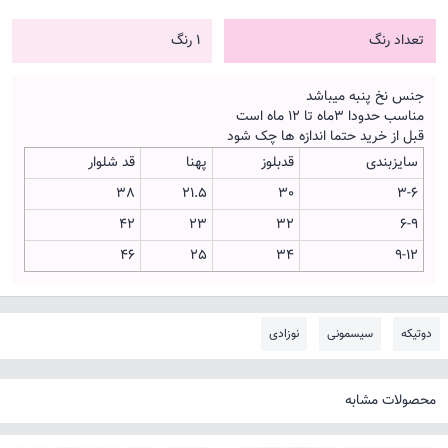
تعداد رنگ
1 رنگ
جنس نخ پنبه میباشد
مناسب حدودا 3ماه تا 12 ماه است
قبل از خرید حتما اندازه ها چک شود
سایزبندی
قدبلوز
پهنا
قد شلوار
38
21.5
30
3-6
42
23
32
6-9
46
25
34
9-12
دوتیکه
سیسمونی
نوزادی
محصولات مشابه