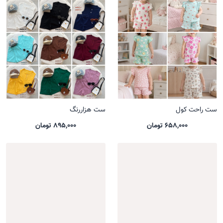
ست راحت کول
ست هزاررنگ
658,000 تومان
895,000 تومان