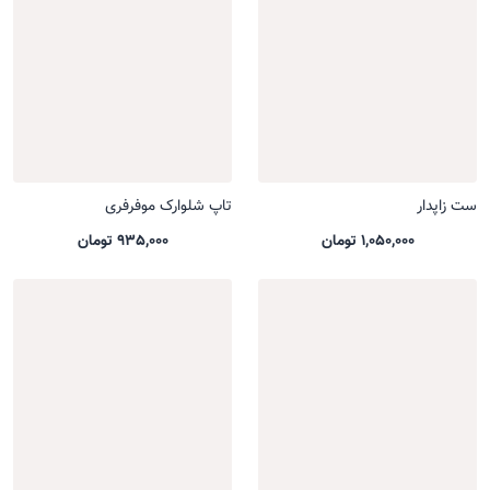
ست زاپدار
تاپ شلوارک موفرفری
1,050,000 تومان
935,000 تومان