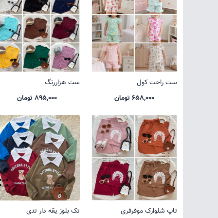
ست راحت کول
ست هزاررنگ
658,000 تومان
895,000 تومان
تاپ شلوارک موفرفری
تک بلوز یقه دار تدی