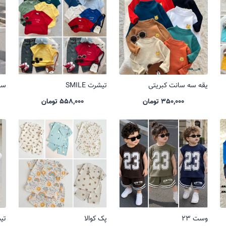
یقه سه سانت کبریتی
تیشرت SMILE
ست 
350,000 تومان
558,000 تومان
وست 23
پک کوالا
تی