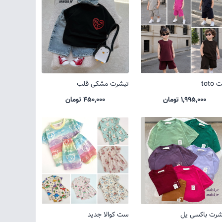
toto
تیشرت مشکی قلب
1,995,000 تومان
450,000 تومان
شرت باکسی یل
ست کوالا جدید