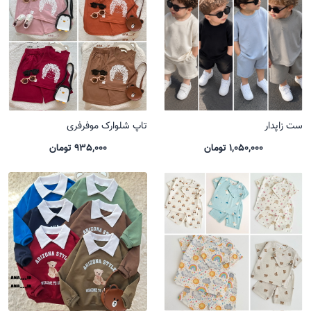
ست زاپدار
تاپ شلوارک موفرفری
1,050,000 تومان
935,000 تومان