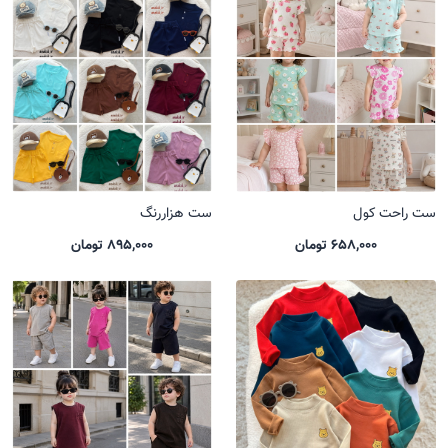
ست راحت کول
ست هزاررنگ
658,000 تومان
895,000 تومان