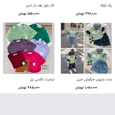
پک کوالا
تک بلوز یقه دار تدی
498,000 تومان
550,000 تومان
ست پاپیون خرگوش جین
تیشرت باکسی یل
1,050,000 تومان
485,000 تومان