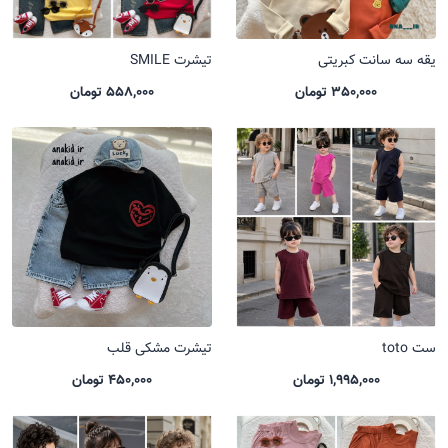
یقه سه سانت کبریتی
تیشرت SMILE
350,000 تومان
558,000 تومان
ست toto
تیشرت مشکی قلب
1,995,000 تومان
450,000 تومان