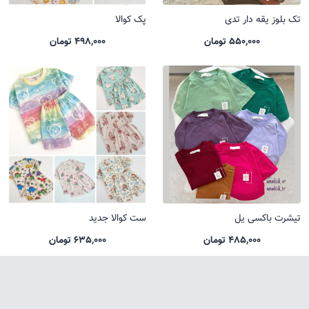
تک بلوز یقه دار تدی
پک کوالا
550,000 تومان
498,000 تومان
تیشرت باکسی یل
ست کوالا جدید
485,000 تومان
635,000 تومان