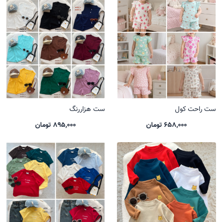
ست راحت کول
ست هزاررنگ
658,000 تومان
895,000 تومان