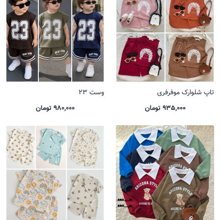
تاپ شلوارک موفرفری
وست 23
935,000 تومان
980,000 تومان