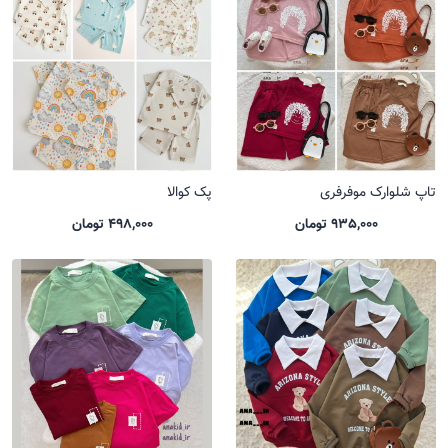
تاپ شلوارک موفرفری
پک کوالا
935,000 تومان
498,000 تومان