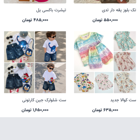
تک بلوز یقه دار تدی
تیشرت باکسی یل
550,000 تومان
485,000 تومان
ست کوالا جدید
ست شلوارک جین کارتونی
635,000 تومان
1,650,000 تومان