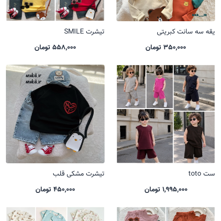
یقه سه سانت کبریتی
تیشرت SMILE
350,000 تومان
558,000 تومان
ست toto
تیشرت مشکی قلب
1,995,000 تومان
450,000 تومان