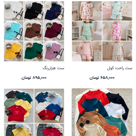
ست راحت کول
ست هزاررنگ
658,000 تومان
895,000 تومان