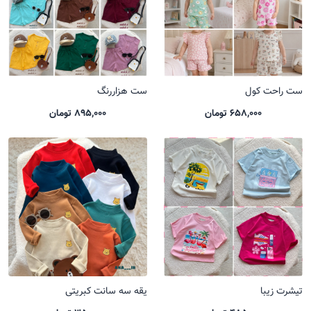
ست راحت کول
ست هزاررنگ
658,000 تومان
895,000 تومان
تیشرت زیبا
یقه سه سانت کبریتی