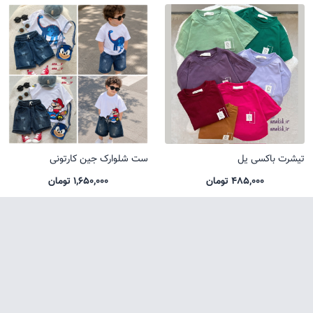
تیشرت باکسی یل
ست شلوارک جین کارتونی
485,000 تومان
1,650,000 تومان