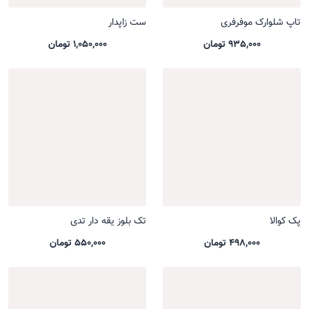
تاپ شلوارک موفرفری
ست زاپدار
935,000 تومان
1,050,000 تومان
پک کوالا
تک بلوز یقه دار تدی
498,000 تومان
550,000 تومان