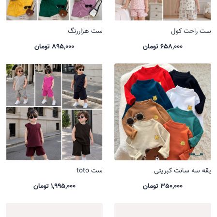
ست راحت کول
ست هزاررنگ
658,000 تومان
895,000 تومان
یقه سه سانت کبریتی
ست toto
350,000 تومان
1,995,000 تومان