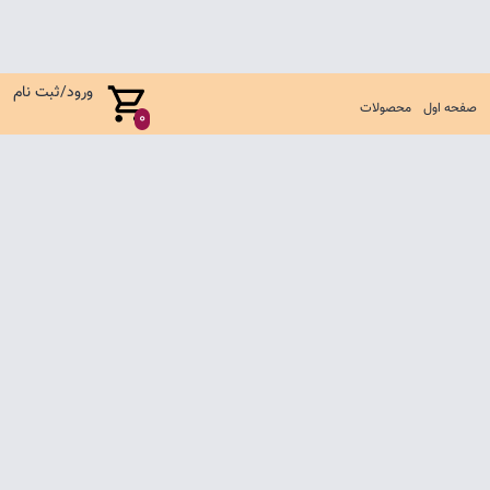
ورود/ثبت نام
صفحه اول
محصولات
0
صفحه اول
شرایط تعویض و مرجوع
سوالات متداول
تماس با ما
تمامی حقوق متعلق به فروشگاه لباس بچگانه آناکید می باشد