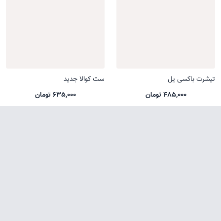
تیشرت باکسی یل
ست کوالا جدید
485,000 تومان
635,000 تومان