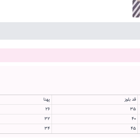
قد بلوز
پهنا
26
35
32
40
34
45