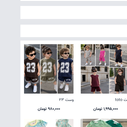
toto
وست 23
1,995,000 تومان
980,000 تومان