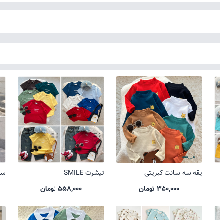
یقه سه سانت کبریتی
تیشرت SMILE
ست 
350,000 تومان
558,000 تومان