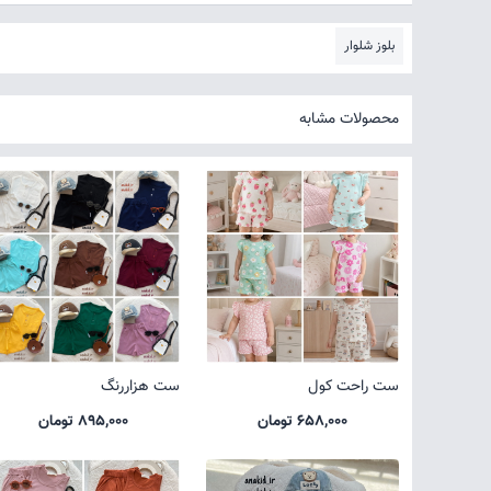
بلوز شلوار
محصولات مشابه
ست راحت کول
ست هزاررنگ
658,000 تومان
895,000 تومان