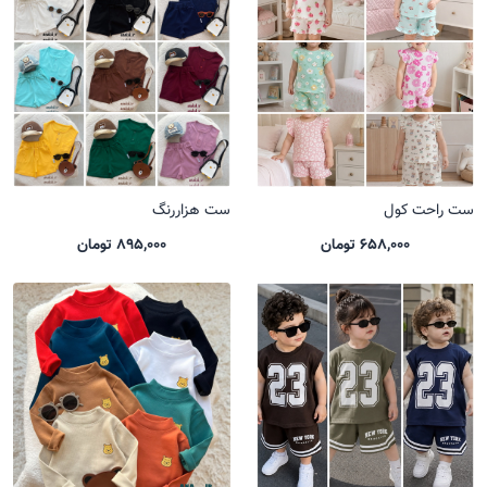
ست راحت کول
ست هزاررنگ
658,000 تومان
895,000 تومان