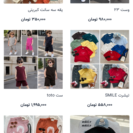
وست 23
یقه سه سانت کبریتی
980,000 تومان
350,000 تومان
تیشرت SMILE
ست toto
558,000 تومان
1,995,000 تومان