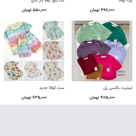
پک کوالا
تک بلوز یقه دار تدی
498,000 تومان
550,000 تومان
تیشرت باکسی یل
ست کوالا جدید
485,000 تومان
635,000 تومان