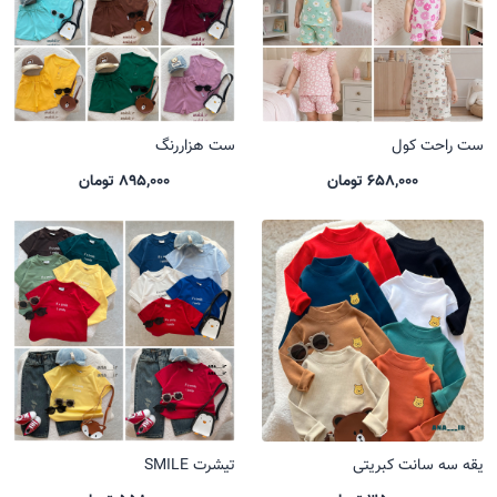
ست راحت کول
ست هزاررنگ
658,000 تومان
895,000 تومان
یقه سه سانت کبریتی
تیشرت SMILE