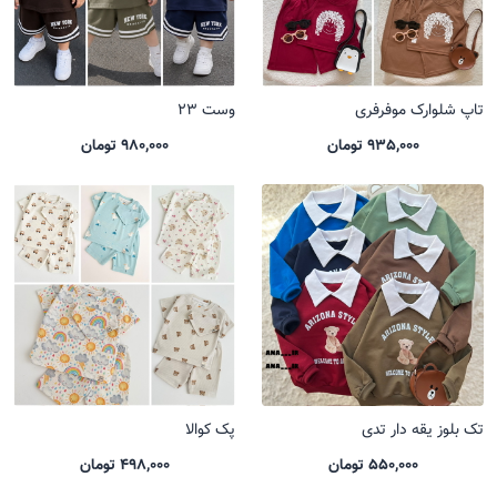
تاپ شلوارک موفرفری
وست 23
935,000 تومان
980,000 تومان
تک بلوز یقه دار تدی
پک کوالا
550,000 تومان
498,000 تومان