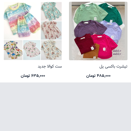
تیشرت باکسی یل
ست کوالا جدید
485,000 تومان
635,000 تومان