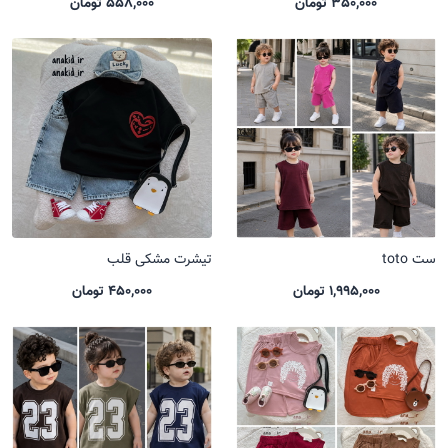
350,000 تومان
558,000 تومان
ست toto
تیشرت مشکی قلب
1,995,000 تومان
450,000 تومان