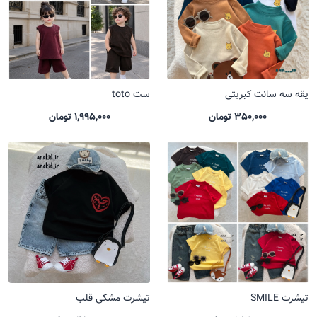
یقه سه سانت کبریتی
ست toto
350,000 تومان
1,995,000 تومان
تیشرت SMILE
تیشرت مشکی قلب