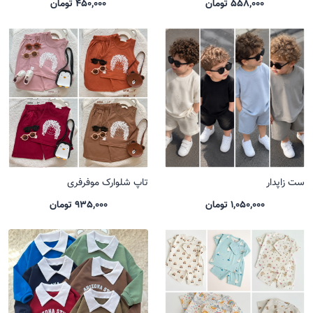
558,000 تومان
450,000 تومان
ست زاپدار
تاپ شلوارک موفرفری
1,050,000 تومان
935,000 تومان