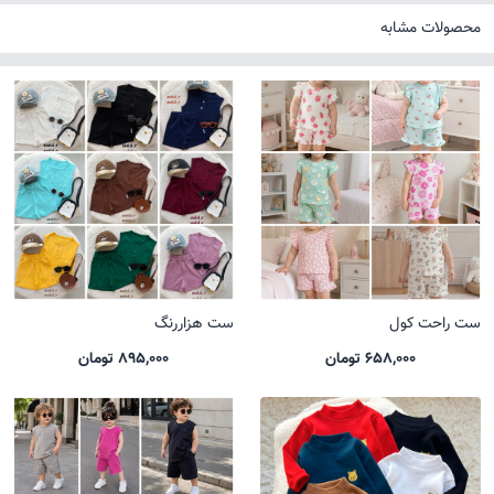
محصولات مشابه
ست راحت کول
ست هزاررنگ
658,000 تومان
895,000 تومان