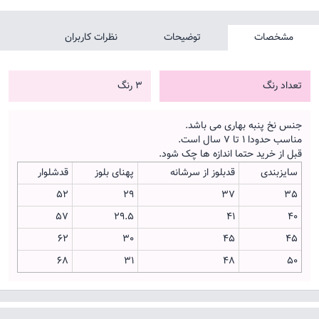
مشخصات
توضیحات
نظرات کاربران
تعداد رنگ
3 رنگ
جنس نخ پنبه بهاری می باشد.
مناسب حدودا 1 تا 7 سال است.
قبل از خرید حتما اندازه ها چک شود.
سایزبندی
قدبلوز از سرشانه
پهنای بلوز
قدشلوار
52
29
37
35
57
29.5
41
40
62
30
45
45
68
31
48
50