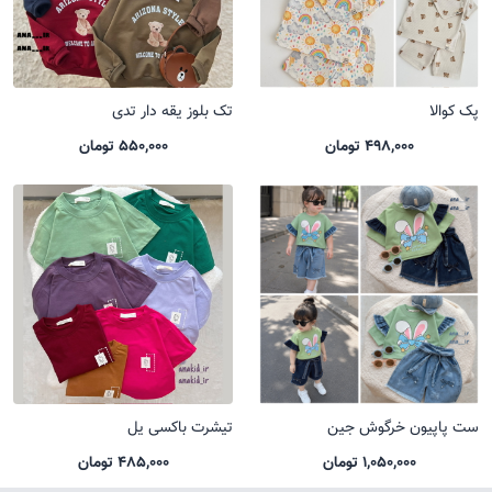
پک کوالا
تک بلوز یقه دار تدی
498,000 تومان
550,000 تومان
ست پاپیون خرگوش جین
تیشرت باکسی یل
1,050,000 تومان
485,000 تومان