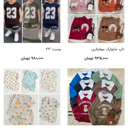
تاپ شلوارک موفرفری
وست 23
935,000 تومان
980,000 تومان