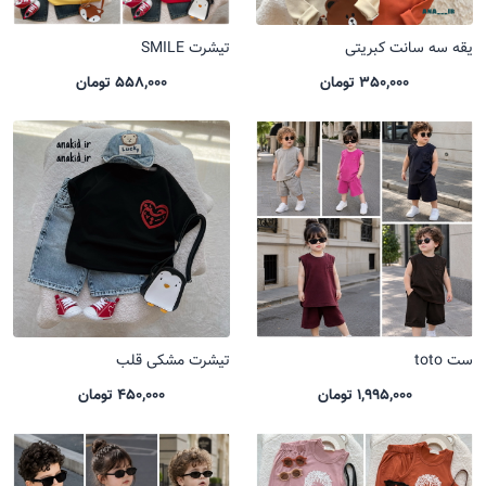
یقه سه سانت کبریتی
تیشرت SMILE
350,000 تومان
558,000 تومان
ست toto
تیشرت مشکی قلب
1,995,000 تومان
450,000 تومان