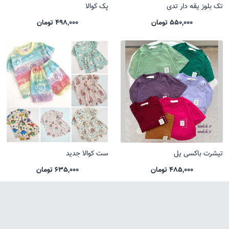
تک بلوز یقه دار تدی
پک کوالا
550,000 تومان
498,000 تومان
تیشرت باکسی یل
ست کوالا جدید
485,000 تومان
635,000 تومان