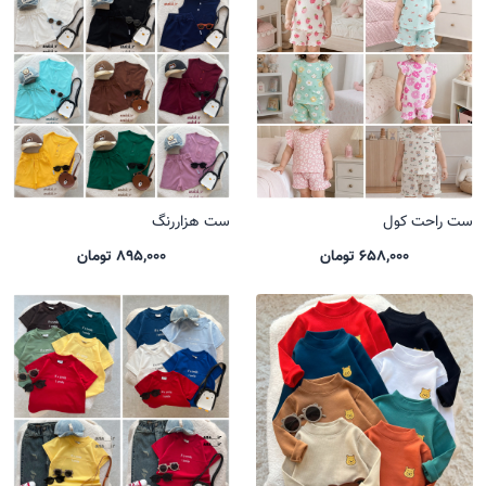
ست راحت کول
ست هزاررنگ
658,000 تومان
895,000 تومان