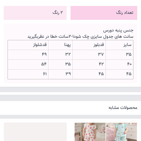
تعداد رنگ
2 رنگ
جنس پنبه دورس
سانت های جدول سایزی چک شود۱-۲سانت خطا در نظربگیرید
سایز
قدبلوز
پهنا
قدشلواز
49
32
۳۷
۳۵
54
۳۵
۴۲
۴۰
61
۳۹
۴۵
۴۵
محصولات مشابه