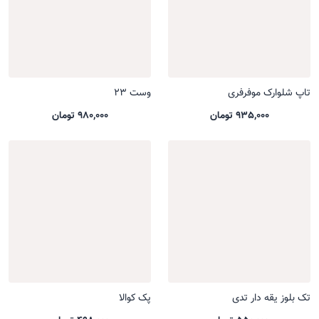
تاپ شلوارک موفرفری
وست 23
935,000 تومان
980,000 تومان
تک بلوز یقه دار تدی
پک کوالا