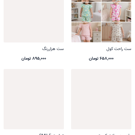
ست راحت کول
ست هزاررنگ
658,000 تومان
895,000 تومان