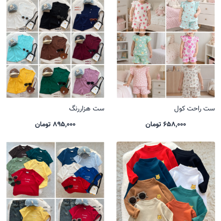
ست راحت کول
ست هزاررنگ
658,000 تومان
895,000 تومان