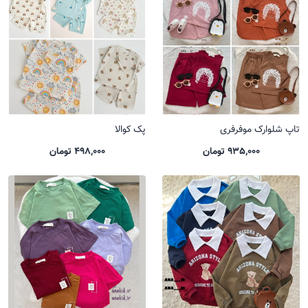
تاپ شلوارک موفرفری
پک کوالا
935,000 تومان
498,000 تومان