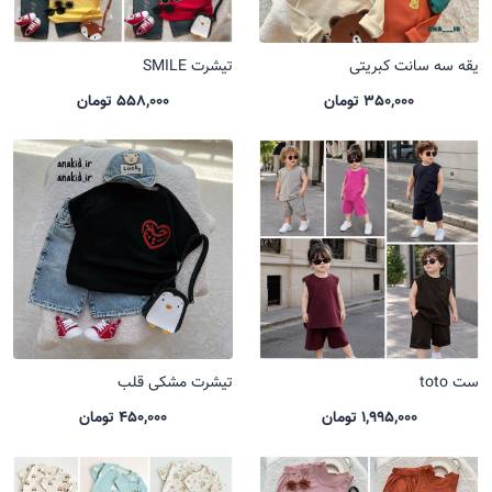
یقه سه سانت کبریتی
تیشرت SMILE
350,000 تومان
558,000 تومان
ست toto
تیشرت مشکی قلب
1,995,000 تومان
450,000 تومان