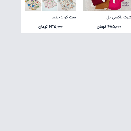
شرت باکسی یل
ست کوالا جدید
485,000 تومان
635,000 تومان