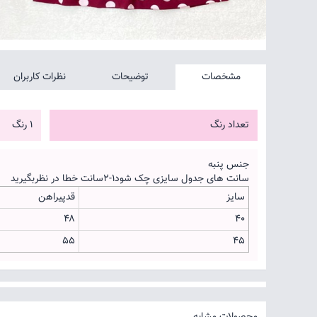
مشخصات
توضیحات
نظرات کاربران
تعداد رنگ
1 رنگ
جنس پنبه
سانت های جدول سایزی چک شود۱-۲سانت خطا در نظربگیرید
سایز
قدپیراهن
۴۸
۴۰
۵۵
۴۵
محصولات مشابه