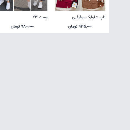
تاپ شلوارک موفرفری
وست 23
935,000 تومان
980,000 تومان
صفحه اول
شرایط تعویض و مرجوع
سوالات متداول