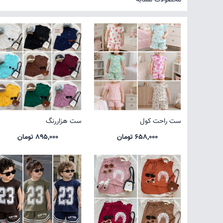
ست راحت کول
ست هزاررنگ
658,000 تومان
895,000 تومان