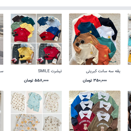
یقه سه سانت کبریتی
تیشرت SMILE
ست 
350,000 تومان
558,000 تومان