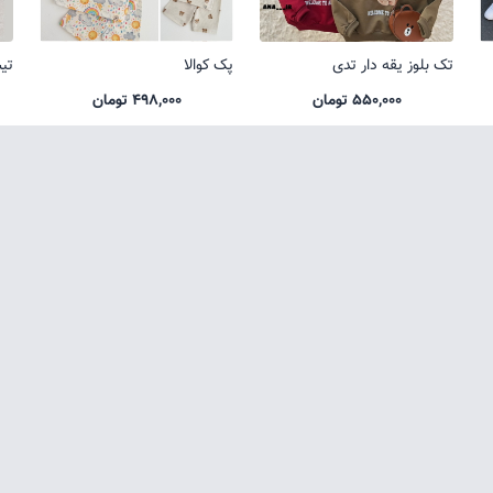
تک بلوز یقه دار تدی
پک کوالا
تی
550,000 تومان
498,000 تومان
تمامی حقوق متعلق به فروشگاه لباس بچگانه آناکید می باشد