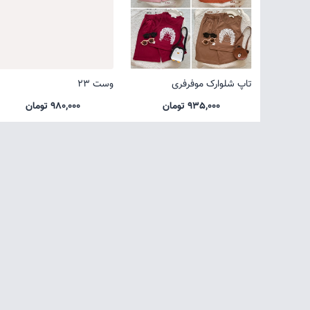
تاپ شلوارک موفرفری
وست 23
935,000 تومان
980,000 تومان