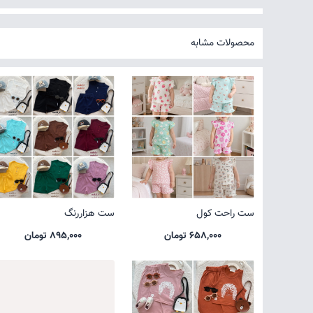
محصولات مشابه
ست راحت کول
ست هزاررنگ
658,000 تومان
895,000 تومان