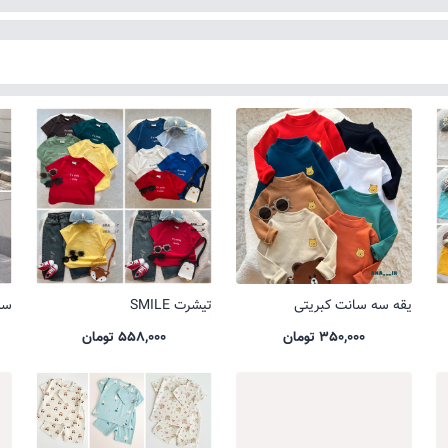
یقه سه سانت کبریتی
تیشرت SMILE
ست 
350,000 تومان
558,000 تومان