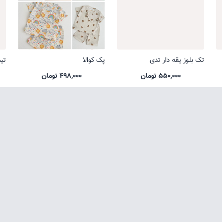
تک بلوز یقه دار تدی
پک کوالا
تی
550,000 تومان
498,000 تومان