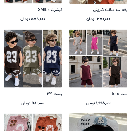
یقه سه سانت کبریتی
تیشرت SMILE
350,000 تومان
558,000 تومان
ست toto
وست 23
1,995,000 تومان
980,000 تومان