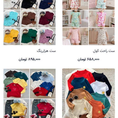
ست راحت کول
ست هزاررنگ
658,000 تومان
895,000 تومان