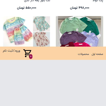
پک کوالا
تک بلوز یقه دار تدی
498,000 تومان
550,000 تومان
ورود/ثبت نام
صفحه اول
محصولات
0
تیشرت باکسی یل
ست کوالا جدید
485,000 تومان
635,000 تومان
صفحه اول
شرایط تعویض و مرجوع
سوالات متداول