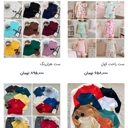
ست راحت کول
ست هزاررنگ
658,000 تومان
895,000 تومان