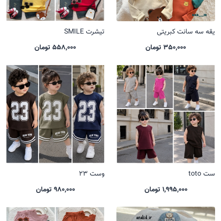
یقه سه سانت کبریتی
تیشرت SMILE
350,000 تومان
558,000 تومان
ست toto
وست 23
1,995,000 تومان
980,000 تومان