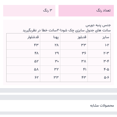
تعداد رنگ
3 رنگ
جنس پنبه دورس
سانت های جدول سایزی چک شود۱-۲سانت خطا در نظربگیرید
سایز
قدبلوز
پهنا
قدشلوار
۴۳
۲۸
۳۳
۱-۲
۴۸
۲۹
36
۲-۳
۵۲
۳۰
38
۳-۴
۵۸
۳۲
41
۴-۵
۶۲
۳۳
43
۵-۶
محصولات مشابه