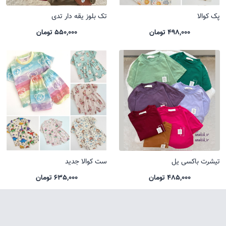
پک کوالا
تک بلوز یقه دار تدی
498,000 تومان
550,000 تومان
تیشرت باکسی یل
ست کوالا جدید
485,000 تومان
635,000 تومان