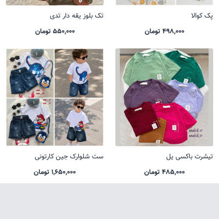
پک کوالا
تک بلوز یقه دار تدی
498,000 تومان
550,000 تومان
تیشرت باکسی یل
ست شلوارک جین کارتونی
485,000 تومان
1,650,000 تومان