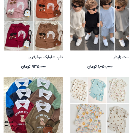
ست زاپدار
تاپ شلوارک موفرفری
1,050,000 تومان
935,000 تومان