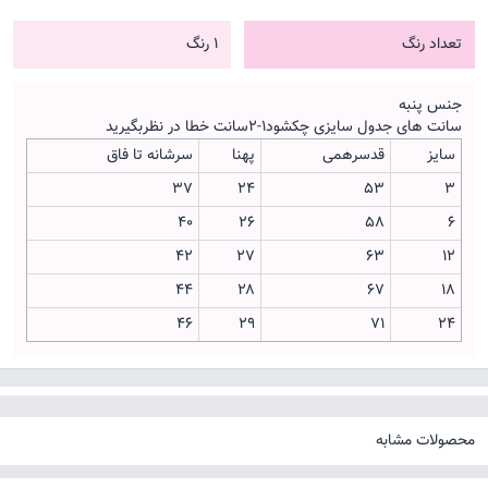
تعداد رنگ
1 رنگ
جنس پنبه
سانت های جدول سایزی چکشود۱-۲سانت خطا در نظربگیرید
سایز
قدسرهمی
پهنا
سرشانه تا فاق
۳۷
۲۴
۵۳
۳
۴۰
۲۶
۵۸
۶
۴۲
۲۷
۶۳
۱۲
۴۴
۲۸
۶۷
۱۸
۴۶
۲۹
۷۱
۲۴
محصولات مشابه