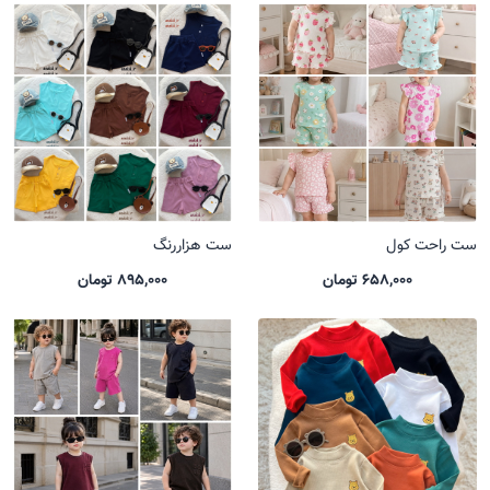
ست راحت کول
ست هزاررنگ
658,000 تومان
895,000 تومان