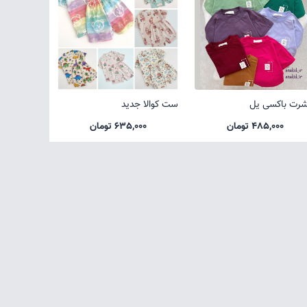
شرت باکسی یل
ست کوالا جدید
485,000 تومان
635,000 تومان