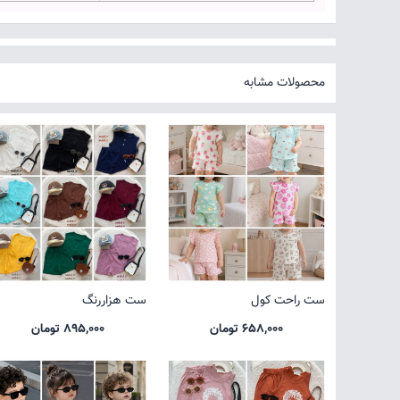
محصولات مشابه
ست راحت کول
ست هزاررنگ
658,000 تومان
895,000 تومان