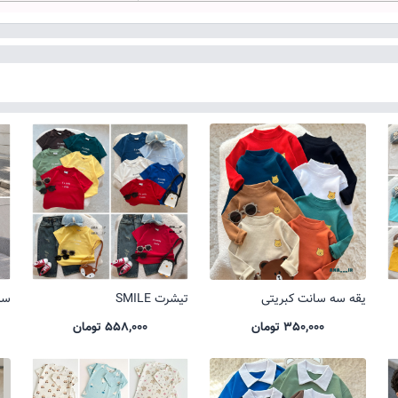
یقه سه سانت کبریتی
تیشرت SMILE
ست 
350,000 تومان
558,000 تومان