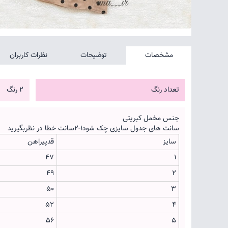
مشخصات
توضیحات
نظرات کاربران
تعداد رنگ
2 رنگ
جنس مخمل کبریتی
سانت های جدول سایزی چک شود۱-۲سانت خطا در نظربگیرید
سایز
قدپیراهن
۴۷
۱
۴۹
۲
۵۰
۳
۵۲
۴
۵۶
۵