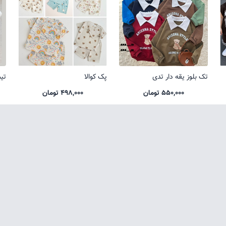
تک بلوز یقه دار تدی
پک کوالا
تی
550,000 تومان
498,000 تومان