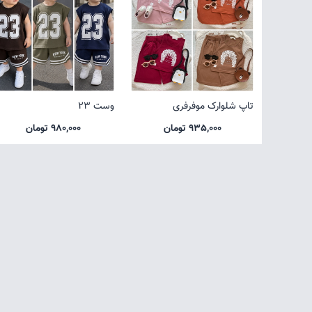
تاپ شلوارک موفرفری
وست 23
935,000 تومان
980,000 تومان