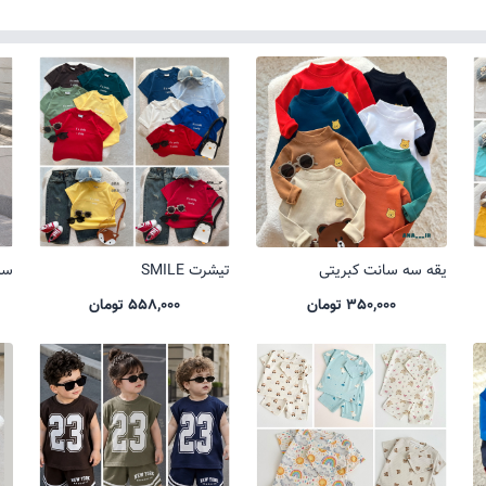
یقه سه سانت کبریتی
تیشرت SMILE
ست 
350,000 تومان
558,000 تومان