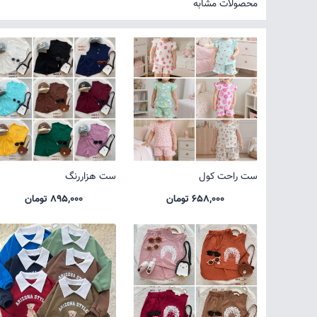
محصولات مشابه
ست راحت کول
ست هزاررنگ
658,000 تومان
895,000 تومان