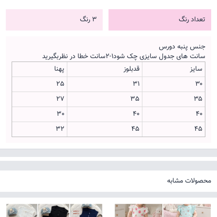
تعداد رنگ
3 رنگ
جنس پنبه دورس
سانت های جدول سایزی چک شود۱-۲سانت خطا در نظربگیرید
سایز
قدبلوز
پهنا
25
31
۳۰
27
35
۳۵
30
40
۴۰
32
45
۴۵
محصولات مشابه