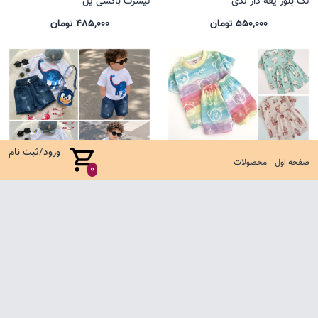
تک بلوز یقه دار تدی
تیشرت باکسی یل
550,000 تومان
485,000 تومان
ورود/ثبت نام
صفحه اول
محصولات
0
ست کوالا جدید
ست شلوارک جین کارتونی
635,000 تومان
1,650,000 تومان
صفحه اول
شرایط تعویض و مرجوع
سوالات متداول