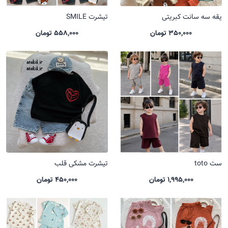
یقه سه سانت کبریتی
تیشرت SMILE
350,000 تومان
558,000 تومان
ست toto
تیشرت مشکی قلب
1,995,000 تومان
450,000 تومان