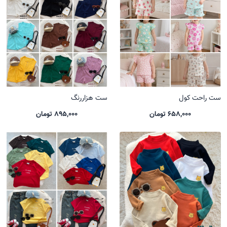
ست راحت کول
ست هزاررنگ
658,000 تومان
895,000 تومان