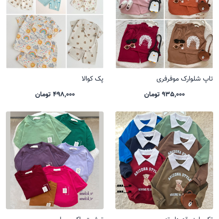
تاپ شلوارک موفرفری
پک کوالا
935,000 تومان
498,000 تومان