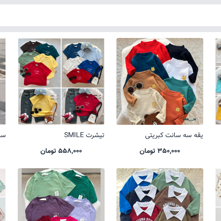
یقه سه سانت کبریتی
تیشرت SMILE
ست 
350,000 تومان
558,000 تومان