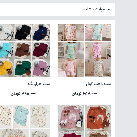
محصولات مشابه
ست راحت کول
ست هزاررنگ
658,000 تومان
895,000 تومان