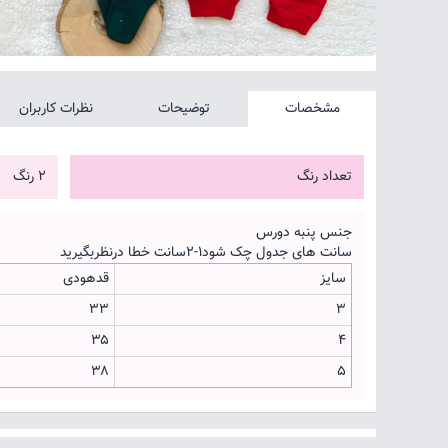
مشخصات
توضیحات
نظرات کاربران
تعداد رنگ
2 رنگ
جنس پنبه دورس
سانت های جدول چک شود۱-۲سانت خطا درنظربگیرید
سایز
قدهودی
۳۳
۳
۳۵
۴
۳۸
۵