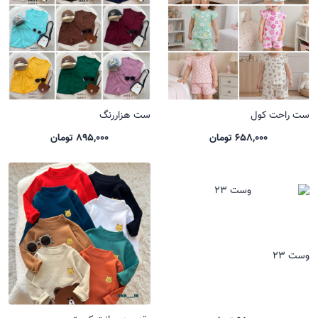
ست راحت کول
ست هزاررنگ
658,000 تومان
895,000 تومان
وست 23