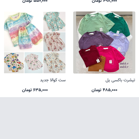
498,000 تومان
550,000 تومان
تیشرت باکسی یل
ست کوالا جدید
485,000 تومان
635,000 تومان