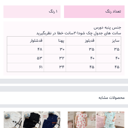
تعداد رنگ
1 رنگ
جنس پنبه دورس
سانت های جدول چک شود۱-۲سانت خطا در نظربگیرید
سایز
قدبلوز
پهنا
قدشلوار
48
30
35
35
۵۳
۳۲
۴۰
۴۰
۶۱
۳۴
۴۵
۴۵
محصولات مشابه