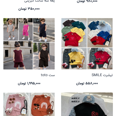
یقه سه سانت کبریتی
980,000 تومان
350,000 تومان
تیشرت SMILE
ست toto
558,000 تومان
1,995,000 تومان