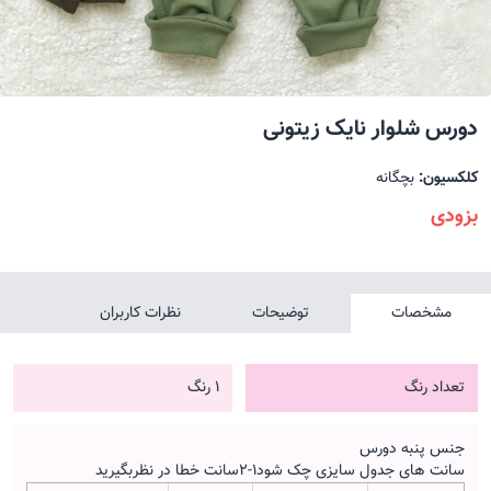
دورس شلوار نایک زیتونی
کلکسیون:
بچگانه
بزودی
مشخصات
توضیحات
نظرات کاربران
تعداد رنگ
1 رنگ
جنس پنبه دورس
سانت های جدول سایزی چک شود۱-۲سانت خطا در نظربگیرید