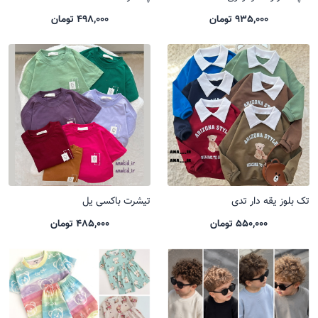
935,000 تومان
498,000 تومان
تک بلوز یقه دار تدی
تیشرت باکسی یل
550,000 تومان
485,000 تومان