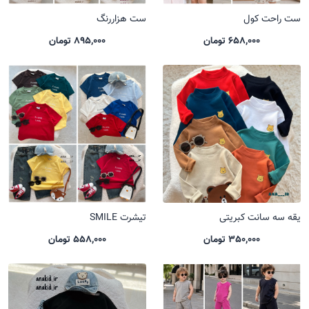
ست راحت کول
ست هزاررنگ
658,000 تومان
895,000 تومان
یقه سه سانت کبریتی
تیشرت SMILE
350,000 تومان
558,000 تومان