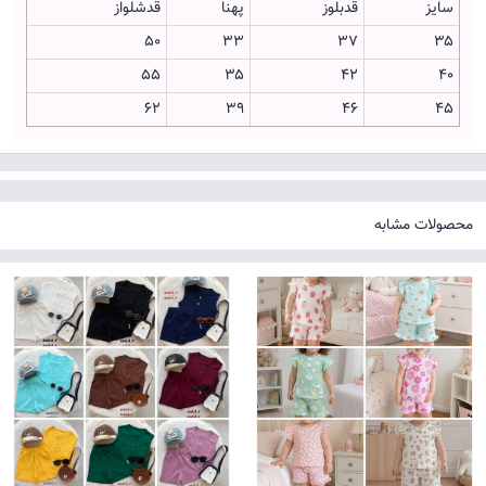
سایز
قدبلوز
پهنا
قدشلواز
۵۰
۳۳
۳۷
۳۵
۵۵
۳۵
۴۲
۴۰
۶۲
۳۹
۴۶
۴۵
محصولات مشابه