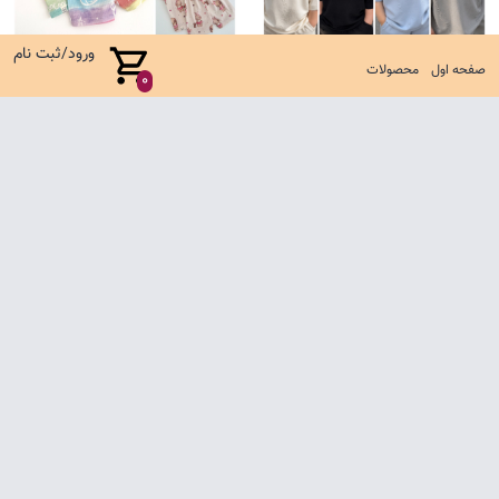
ورود/ثبت نام
صفحه اول
محصولات
0
ست زاپدار
ست کوالا جدید
1,050,000 تومان
635,000 تومان
صفحه اول
شرایط تعویض و مرجوع
سوالات متداول
تماس با ما