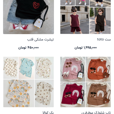
ست toto
تیشرت مشکی قلب
1,995,000 تومان
450,000 تومان
تاپ شلوارک موفرفری
پک کوالا