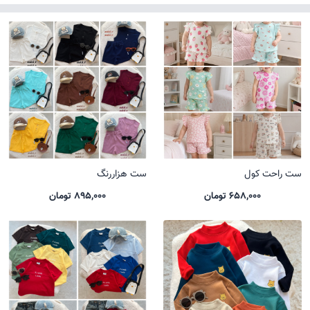
ست راحت کول
ست هزاررنگ
658,000 تومان
895,000 تومان