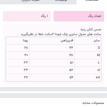
تعداد رنگ
1 رنگ
جنس کتان پنبه
سانت های جدول سایزی چک شود۱-۲سانت خطا در نظربگیرید
سایز
قدپیراهن
پهنا
۲۸
۴۴
S
۳۰
۴۸
M
۳۲
۵۱
L
۳۴
۵۶
xl
۳۶
۵۹
xxl
محصولات مشابه