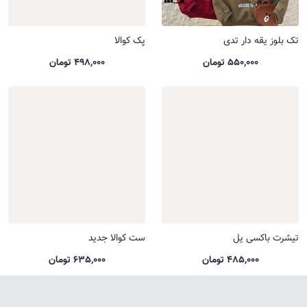
تک بلوز یقه دار تدی
پک کوالا
550,000 تومان
498,000 تومان
تیشرت باکسی یل
ست کوالا جدید
485,000 تومان
635,000 تومان