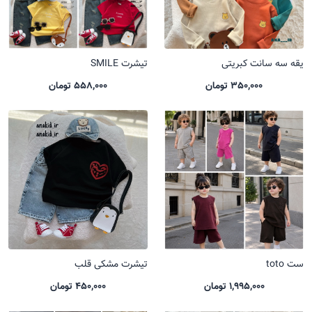
یقه سه سانت کبریتی
تیشرت SMILE
350,000 تومان
558,000 تومان
ست toto
تیشرت مشکی قلب
1,995,000 تومان
450,000 تومان