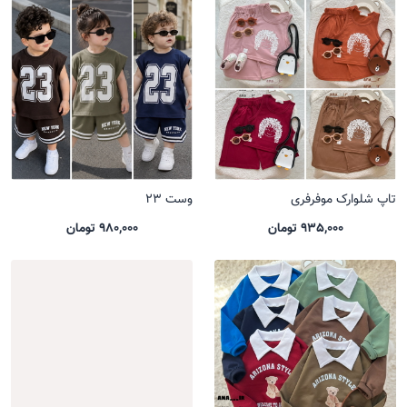
تاپ شلوارک موفرفری
وست 23
935,000 تومان
980,000 تومان