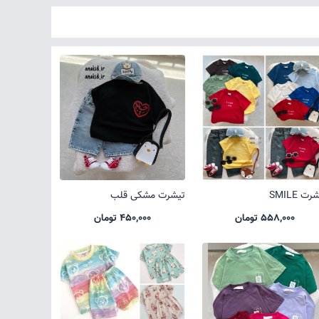
ت SMILE
تیشرت مشکی قلب
558,000 تومان
450,000 تومان