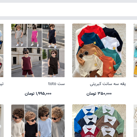
یقه سه سانت کبریتی
ست toto
تیشر
350,000 تومان
1,995,000 تومان