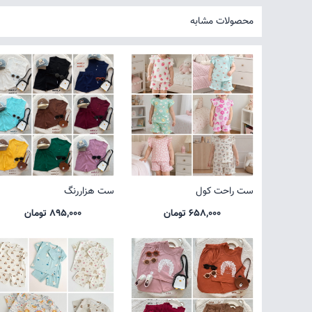
محصولات مشابه
ست راحت کول
ست هزاررنگ
658,000 تومان
895,000 تومان