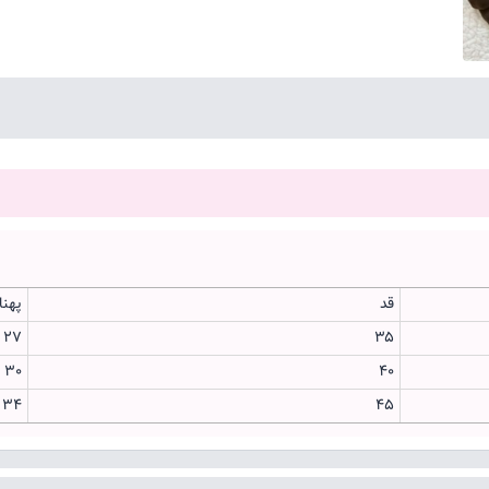
قد
پهنا
۲۷
۳۵
30
۴۰
34
۴۵