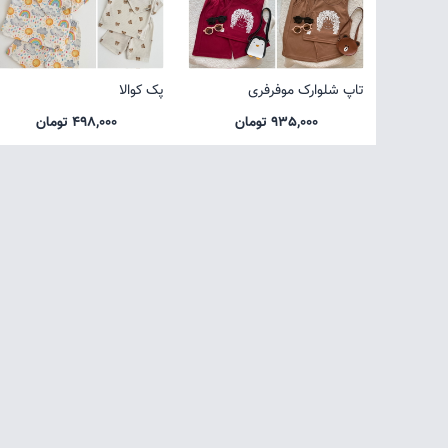
تاپ شلوارک موفرفری
پک کوالا
935,000 تومان
498,000 تومان
صفحه اول