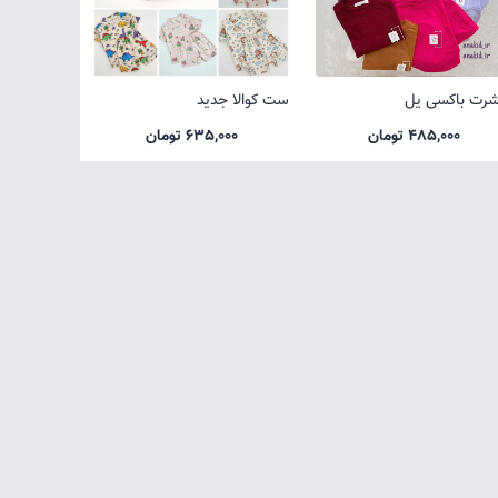
شرت باکسی یل
ست کوالا جدید
485,000 تومان
635,000 تومان