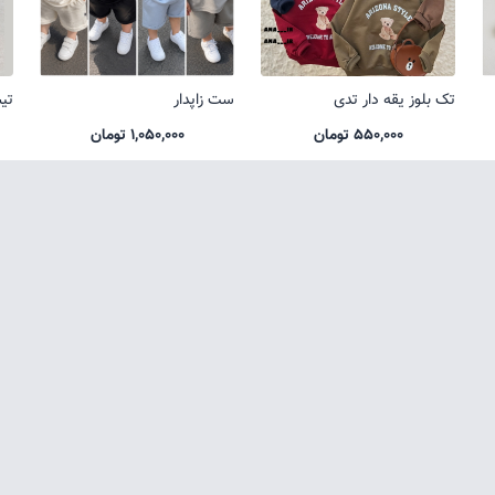
تک بلوز یقه دار تدی
ست زاپدار
تی
550,000 تومان
1,050,000 تومان
تمامی حقوق متعلق به فروشگاه لباس بچگانه آناکید می باشد