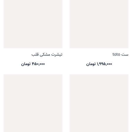
ست toto
تیشرت مشکی قلب
1,995,000 تومان
450,000 تومان