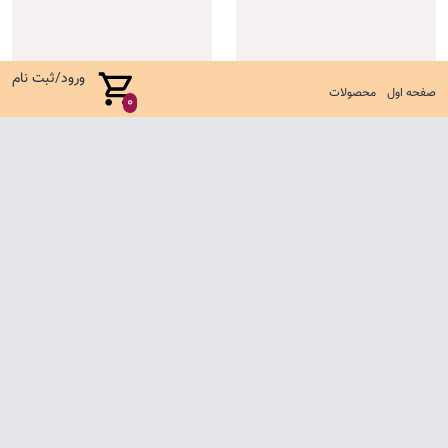
ورود/ثبت نام
صفحه اول
محصولات
0
تیشرت باکسی یل
ست کوالا جدید
485,000 تومان
635,000 تومان
صفحه اول
شرایط تعویض و مرجوع
سوالات متداول
تماس با ما