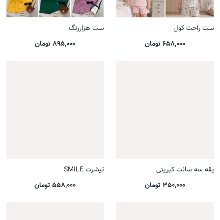
ست راحت کول
ست هزاررنگ
658,000 تومان
895,000 تومان
یقه سه سانت کبریتی
تیشرت SMILE
350,000 تومان
558,000 تومان