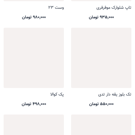
تاپ شلوارک موفرفری
وست 23
935,000 تومان
980,000 تومان
تک بلوز یقه دار تدی
پک کوالا
550,000 تومان
498,000 تومان