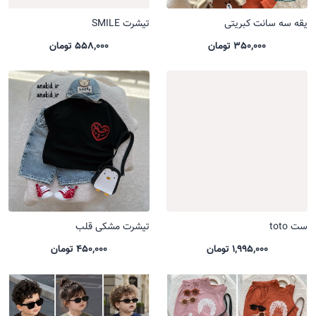
یقه سه سانت کبریتی
تیشرت SMILE
350,000 تومان
558,000 تومان
ست toto
تیشرت مشکی قلب
1,995,000 تومان
450,000 تومان