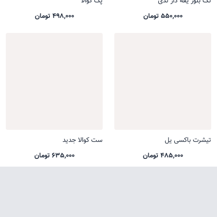
تک بلوز یقه دار تدی
پک کوالا
550,000 تومان
498,000 تومان
تیشرت باکسی یل
ست کوالا جدید
485,000 تومان
635,000 تومان