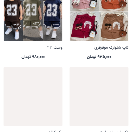
تاپ شلوارک موفرفری
وست 23
935,000 تومان
980,000 تومان