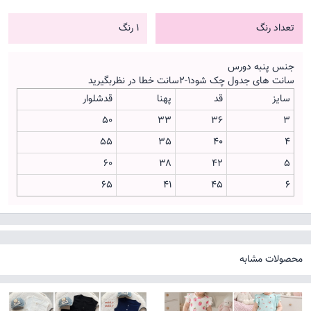
تعداد رنگ
1 رنگ
جنس پنبه دورس
سانت های جدول چک شود۱-۲سانت خطا در نظربگیرید
سایز
قد
پهنا
قدشلوار
۵۰
33
۳۶
۳
۵۵
35
40
۴
۶۰
۳۸
42
۵
۶۵
۴۱
45
۶
محصولات مشابه