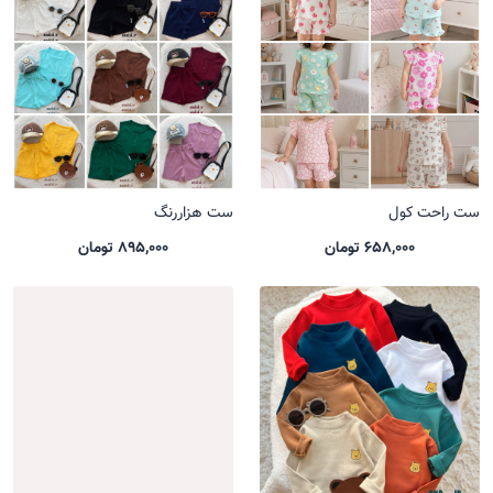
ست راحت کول
ست هزاررنگ
658,000 تومان
895,000 تومان