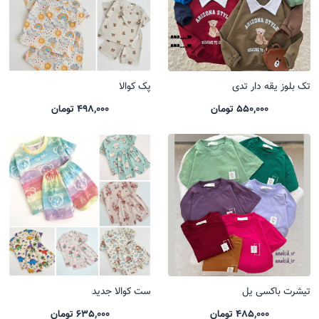
تک بلوز یقه دار تدی
پک کوالا
550,000 تومان
498,000 تومان
تیشرت باکسی یل
ست کوالا جدید
485,000 تومان
635,000 تومان