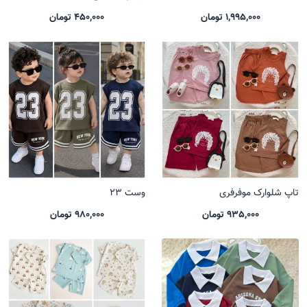
1,995,000 تومان
450,000 تومان
تاپ شلوارک موفرفری
وست 23
935,000 تومان
980,000 تومان