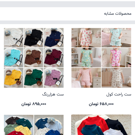
محصولات مشابه
ست راحت کول
ست هزاررنگ
658,000 تومان
895,000 تومان