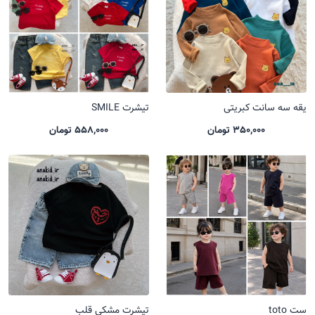
یقه سه سانت کبریتی
تیشرت SMILE
350,000 تومان
558,000 تومان
ست toto
تیشرت مشکی قلب