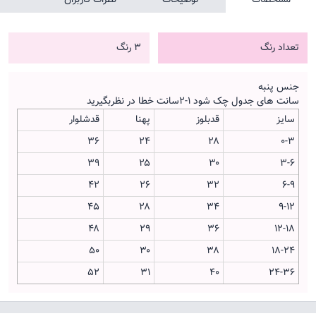
تعداد رنگ
3 رنگ
جنس پنبه
سانت های جدول چک شود ۱-۲سانت خطا در نظربگیرید
سایز
قدبلوز
پهنا
قدشلوار
۳۶
۲۴
۲۸
۰-۳
۳۹
۲۵
۳۰
۳-۶
۴۲
۲۶
۳۲
۶-۹
۴۵
۲۸
۳۴
۹-۱۲
۴۸
۲۹
۳۶
۱۲-۱۸
۵۰
۳۰
۳۸
۱۸-۲۴
۵۲
۳۱
۴۰
۲۴-۳۶