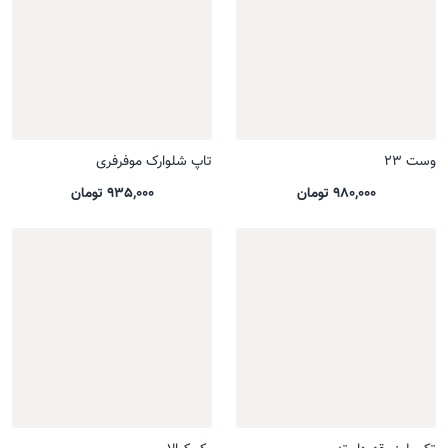
وست 23
تاپ شلوارک موفرفری
980,000 تومان
935,000 تومان