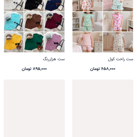
ست راحت کول
ست هزاررنگ
658,000 تومان
895,000 تومان