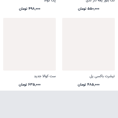
تک بلوز یقه دار تدی
پک کوالا
550,000 تومان
498,000 تومان
تیشرت باکسی یل
ست کوالا جدید
485,000 تومان
635,000 تومان