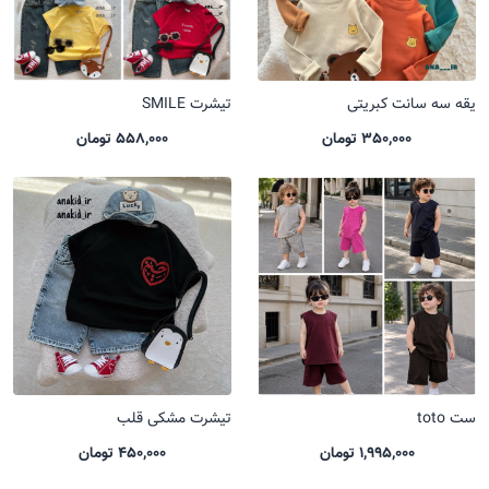
یقه سه سانت کبریتی
تیشرت SMILE
350,000 تومان
558,000 تومان
ست toto
تیشرت مشکی قلب
1,995,000 تومان
450,000 تومان