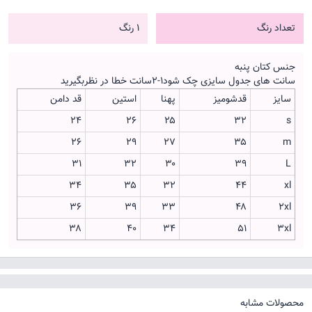
تعداد رنگ
1 رنگ
جنس کتان پنبه
سانت های جدول سایزی چک شود۱-۲سانت خطا در نظربگیرید
سایز
قدشومیز
پهنا
استین
قد دامن
۲۴
۲۶
۲۵
۳۲
s
۲۶
۲۹
۲۷
۳۵
m
۳۱
۳۲
۳۰
۳۹
L
۳۴
۳۵
۳۲
۴۴
xl
۳۶
۳۹
۳۳
۴۸
2xl
۳۸
۴۰
۳۴
۵۱
3xl
محصولات مشابه