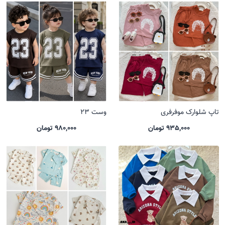
تاپ شلوارک موفرفری
وست 23
935,000 تومان
980,000 تومان