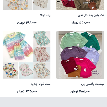
تک بلوز یقه دار تدی
پک کوالا
550,000 تومان
498,000 تومان
تیشرت باکسی یل
ست کوالا جدید
485,000 تومان
635,000 تومان