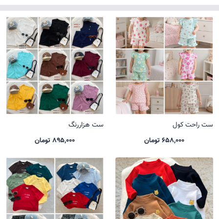
ست راحت کول
ست هزاررنگ
658,000 تومان
895,000 تومان