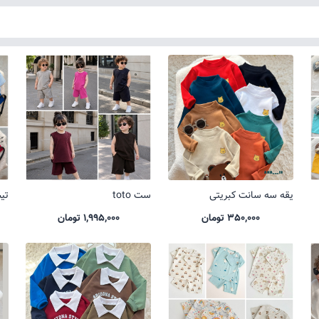
یقه سه سانت کبریتی
ست toto
تیشر
350,000 تومان
1,995,000 تومان