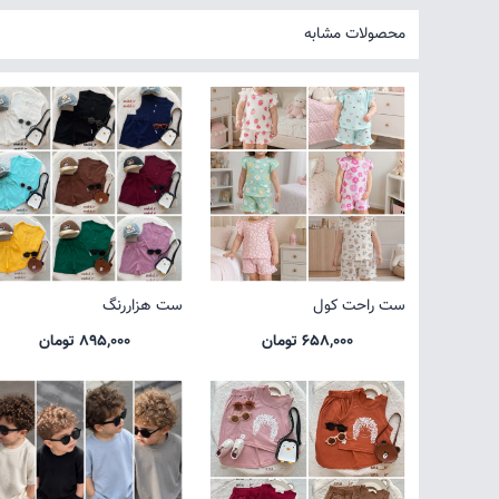
محصولات مشابه
ست راحت کول
ست هزاررنگ
658,000 تومان
895,000 تومان