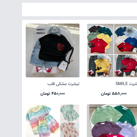
ت SMILE
تیشرت مشکی قلب
558,000 تومان
450,000 تومان