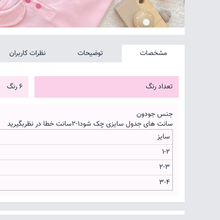
مشخصات
توضیحات
نظرات کاربران
تعداد رنگ
6 رنگ
جنس جودون
سانت های جدول سایزی چک شود۱-۲سانت خطا در نظربگیرید
سایز
۱-۲
۲-۳
۳-۴