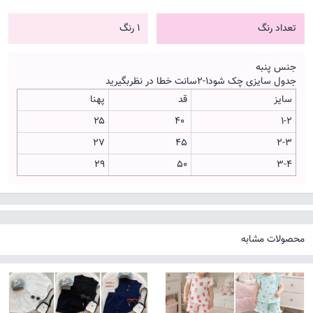
تعداد رنگ
1 رنگ
جنس پنبه
جدول سایزی چک شود۱-۲سانت خطا در نظربگیرید
سایز
قد
پهنا
۲۵
۴۰
۱-۲
۲۷
۴۵
۲-۳
۲۹
۵۰
۳-۴
محصولات مشابه