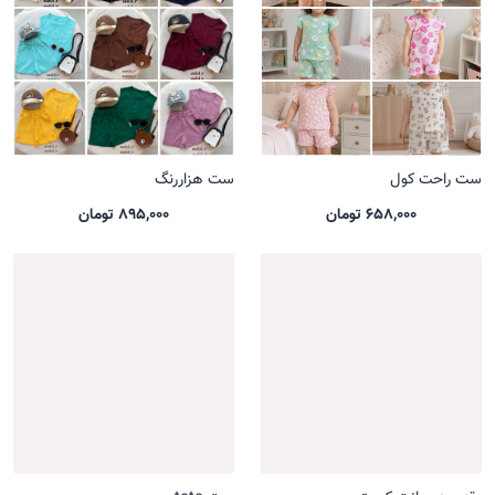
ست راحت کول
ست هزاررنگ
658,000 تومان
895,000 تومان