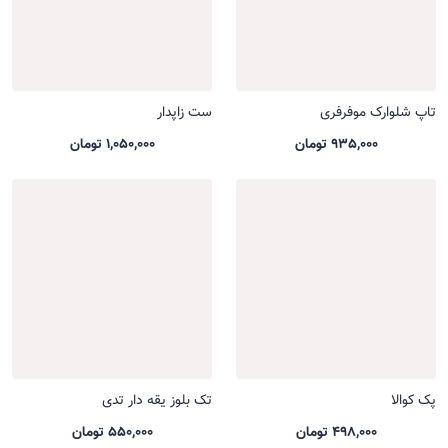
تاپ شلوارک موفرفری
ست زاپدار
935,000 تومان
1,050,000 تومان
پک کوالا
تک بلوز یقه دار تدی
498,000 تومان
550,000 تومان