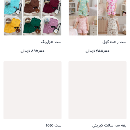
ست راحت کول
ست هزاررنگ
658,000 تومان
895,000 تومان
یقه سه سانت کبریتی
ست toto