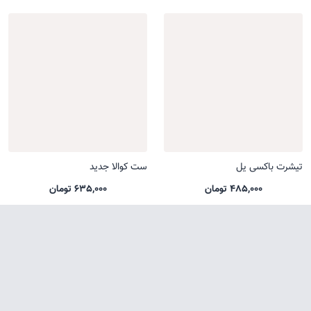
تیشرت باکسی یل
ست کوالا جدید
485,000 تومان
635,000 تومان