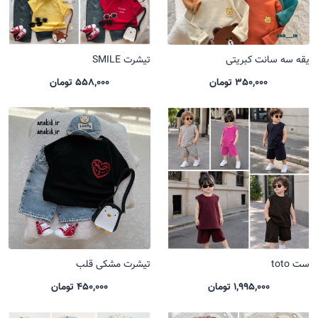
یقه سه سانت کبریتی
تیشرت SMILE
350,000 تومان
558,000 تومان
ست toto
تیشرت مشکی قلب
1,995,000 تومان
450,000 تومان