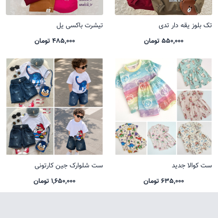
تک بلوز یقه دار تدی
تیشرت باکسی یل
550,000 تومان
485,000 تومان
ست کوالا جدید
ست شلوارک جین کارتونی
635,000 تومان
1,650,000 تومان