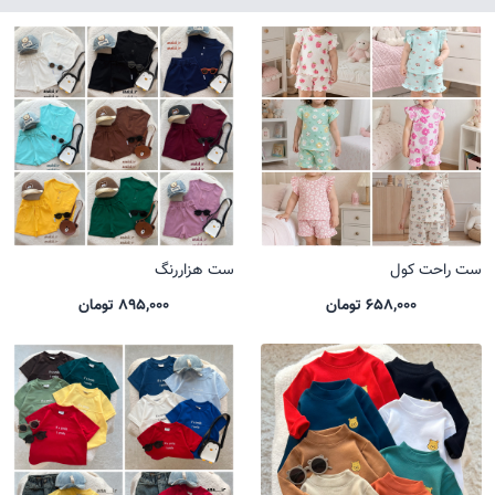
ست راحت کول
ست هزاررنگ
658,000 تومان
895,000 تومان