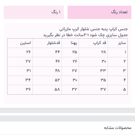
تعداد رنگ
1 رنگ
جنس کراپ پنبه جنس شلوار کرپ مازراتی
جدول سایزی چک شود ۱-۲سانت خطا در نظر بگیرید
سایز
قد کراپ
پهنا
قدشلوار
استین
۲۶
۴۴
۲۵
۲۸
۱
۲۷
۴۶
۲۶
۳۰
۲
۳۱
۴۸
۲۷
۳۳
۳
۳۴
۵۲
۳۰
۳۵
۴
۳۶
۵۸
۳۲
۳۷
۵
محصولات مشابه