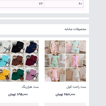
۷۲
۶۰
محصولات مشابه
ست راحت کول
ست هزاررنگ
658,000 تومان
895,000 تومان