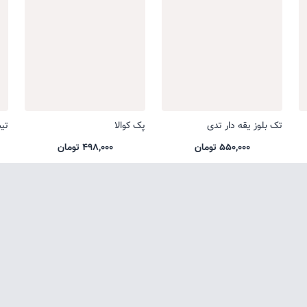
تک بلوز یقه دار تدی
پک کوالا
تی
550,000 تومان
498,000 تومان