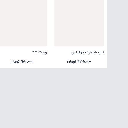
تاپ شلوارک موفرفری
وست 23
935,000 تومان
980,000 تومان