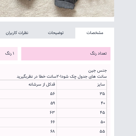
مشخصات
توضیحات
نظرات کاربران
تعداد رنگ
1 رنگ
جنس جین
سانت های جدول چک شود۱-۲سانت خطا در نظربگیرید
سایز
قدکل از سرشانه
۵۶
۳۵
۵۹
۴۰
۶۳
۴۵
۶۶
۵۰
۶۸
۵۵