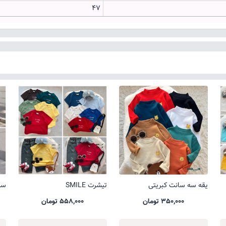
۴۷
یقه سه سانت کبریتی
تیشرت SMILE
ست 
350,000 تومان
558,000 تومان