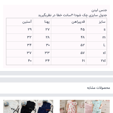
جنس لینن
جدول سایزی چک شود۱-۲سانت خطا در نظربگیرید
سایز
قدپیراهن
پهنا
آستین
۲۹
۲۷
۴۵
s
۳۲
۲۸
۴۸
m
۳۴
۳۰
۵۲
L
۳۷
۳۳
۵۷
xl
۴۰
۳۴
۶۱
2xl
محصولات مشابه