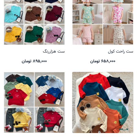
ست راحت کول
ست هزاررنگ
658,000 تومان
895,000 تومان