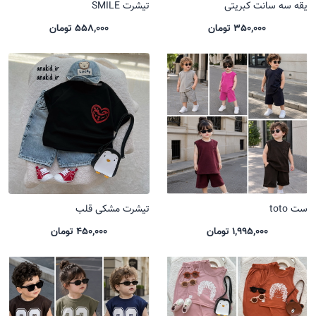
یقه سه سانت کبریتی
تیشرت SMILE
350,000 تومان
558,000 تومان
ست toto
تیشرت مشکی قلب
1,995,000 تومان
450,000 تومان