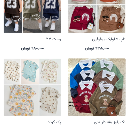
تاپ شلوارک موفرفری
وست 23
935,000 تومان
980,000 تومان
تک بلوز یقه دار تدی
پک کوالا