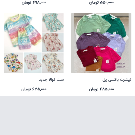
550,000 تومان
498,000 تومان
تیشرت باکسی یل
ست کوالا جدید
485,000 تومان
635,000 تومان