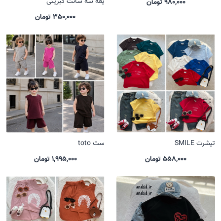
یقه سه سانت کبریتی
980,000 تومان
350,000 تومان
تیشرت SMILE
ست toto
558,000 تومان
1,995,000 تومان