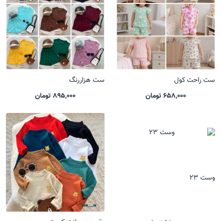
ست راحت کول
ست هزاررنگ
658,000 تومان
895,000 تومان
وست 23