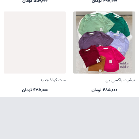
498,000 تومان
550,000 تومان
تیشرت باکسی یل
ست کوالا جدید
485,000 تومان
635,000 تومان