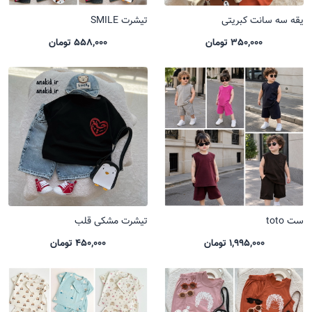
یقه سه سانت کبریتی
تیشرت SMILE
350,000 تومان
558,000 تومان
ست toto
تیشرت مشکی قلب
1,995,000 تومان
450,000 تومان