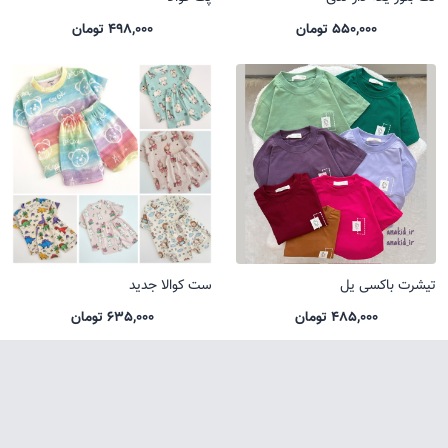
550,000 تومان
498,000 تومان
تیشرت باکسی یل
ست کوالا جدید
485,000 تومان
635,000 تومان