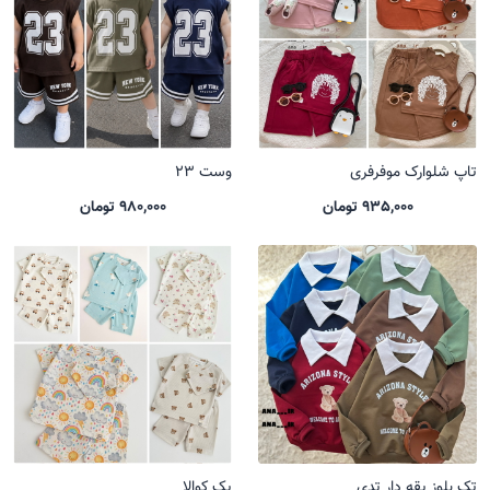
تاپ شلوارک موفرفری
وست 23
935,000 تومان
980,000 تومان
تک بلوز یقه دار تدی
پک کوالا