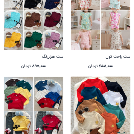
ست راحت کول
ست هزاررنگ
658,000 تومان
895,000 تومان