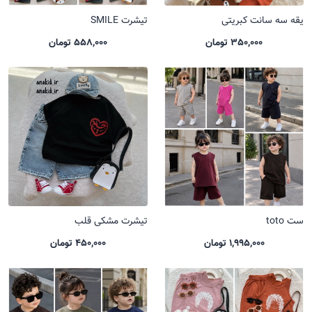
یقه سه سانت کبریتی
تیشرت SMILE
350,000 تومان
558,000 تومان
ست toto
تیشرت مشکی قلب
1,995,000 تومان
450,000 تومان