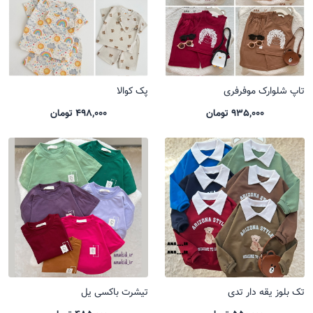
تاپ شلوارک موفرفری
پک کوالا
935,000 تومان
498,000 تومان
تک بلوز یقه دار تدی
تیشرت باکسی یل