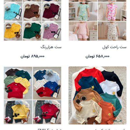
ست راحت کول
ست هزاررنگ
658,000 تومان
895,000 تومان