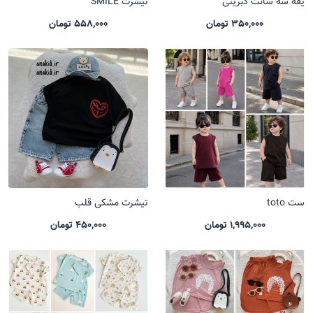
یقه سه سانت کبریتی
تیشرت SMILE
350,000 تومان
558,000 تومان
ست toto
تیشرت مشکی قلب
1,995,000 تومان
450,000 تومان