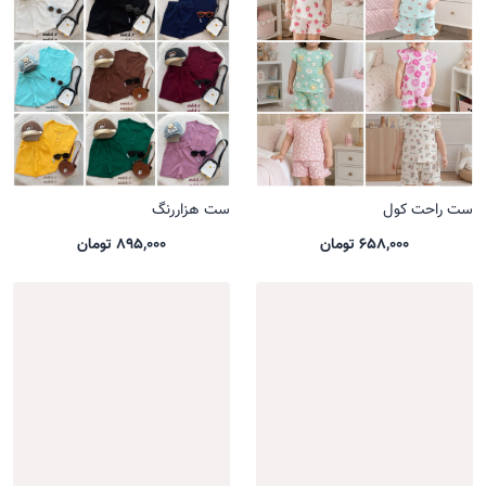
ست راحت کول
ست هزاررنگ
658,000 تومان
895,000 تومان