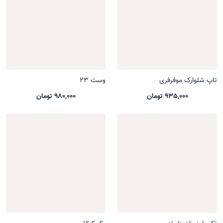
تاپ شلوارک موفرفری
وست 23
935,000 تومان
980,000 تومان