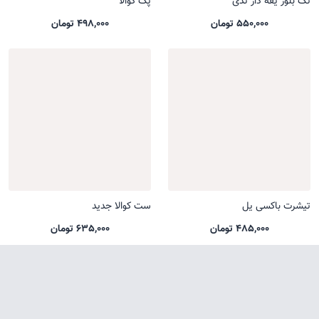
تک بلوز یقه دار تدی
پک کوالا
550,000 تومان
498,000 تومان
تیشرت باکسی یل
ست کوالا جدید
485,000 تومان
635,000 تومان