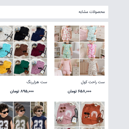
محصولات مشابه
ست راحت کول
ست هزاررنگ
658,000 تومان
895,000 تومان