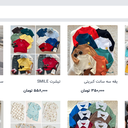
یقه سه سانت کبریتی
تیشرت SMILE
ست 
350,000 تومان
558,000 تومان